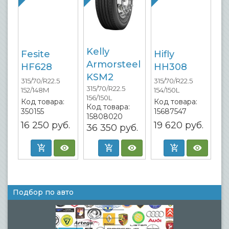
Kelly
Fesite
Hifly
Armorsteel
HF628
HH308
KSM2
315/70/R22.5
315/70/R22.5
315/70/R22.5
152/148M
154/150L
156/150L
Код товара:
Код товара:
Код товара:
350155
15687547
15808020
16 250
руб.
19 620
руб.
36 350
руб.
Подбор по авто