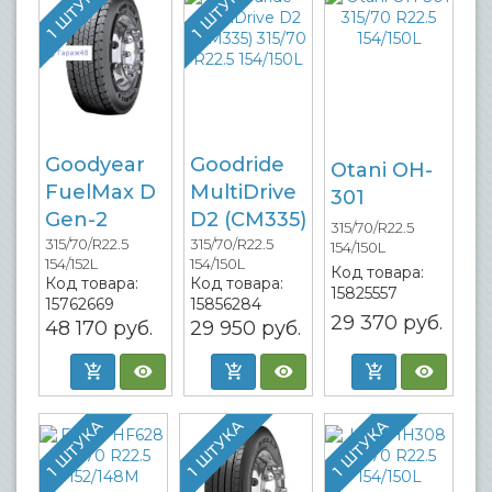
1 ШТУКА
1 ШТУКА
Goodyear
Goodride
Otani OH-
FuelMax D
MultiDrive
301
Gen-2
D2 (CM335)
315/70/R22.5
315/70/R22.5
315/70/R22.5
154/150L
154/152L
154/150L
Код товара:
Код товара:
Код товара:
15825557
15762669
15856284
29 370
руб.
48 170
руб.
29 950
руб.
1 ШТУКА
1 ШТУКА
1 ШТУКА