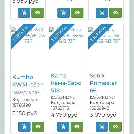
3 980
руб.
1 ШТУКА
1 ШТУКА
1 ШТУКА
Kama
Sonix
Kumho
Кама-Евро
Primestar
KW31 I*Zen
518
66
155/65/R13 73R
155/65/R13 73T
155/65/R13 73T
Код товара:
Код товара:
Код товара:
15766190
15762715
15859942
3 150
руб.
4 790
руб.
3 070
руб.