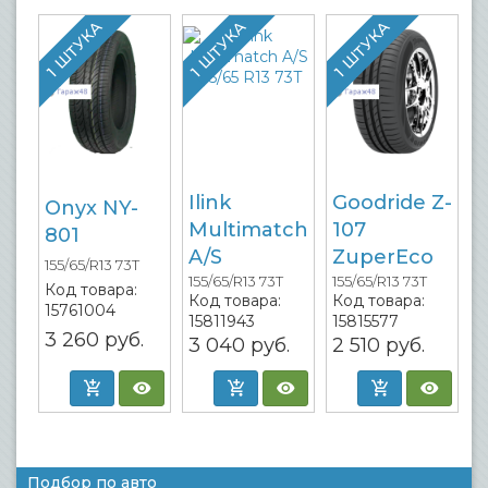
1 ШТУКА
1 ШТУКА
1 ШТУКА
Ilink
Goodride Z-
Onyx NY-
Multimatch
107
801
A/S
ZuperEco
155/65/R13 73T
155/65/R13 73T
155/65/R13 73T
Код товара:
Код товара:
Код товара:
15761004
15811943
15815577
3 260
руб.
3 040
руб.
2 510
руб.
Подбор по авто