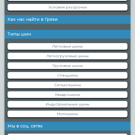
Условия рассрочки
Как нас найти в Грязи
Типы шин
Легковые шины
Легкогрузовые шины
Грузовые шины
Спецшины
Сельхозшины
Квадрошины
Индустриальные шины
Мотошины
Мы в соц. сетях