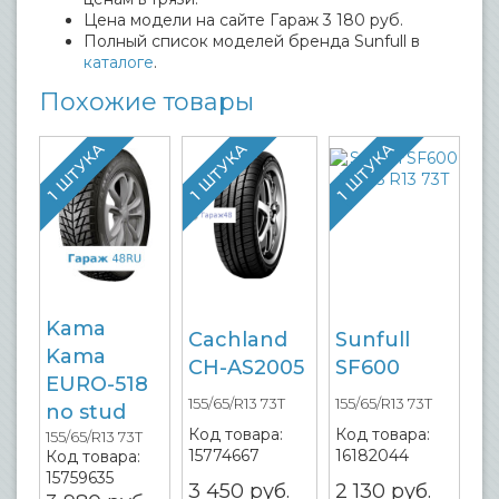
Цена модели на сайте Гараж 3 180 руб.
Полный список моделей бренда Sunfull в
каталоге
.
Похожие товары
1 ШТУКА
1 ШТУКА
1 ШТУКА
Kama
Cachland
Sunfull
Kama
CH-AS2005
SF600
EURO-518
155/65/R13 73T
155/65/R13 73T
no stud
Код товара:
Код товара:
155/65/R13 73T
15774667
16182044
Код товара:
15759635
3 450
руб.
2 130
руб.