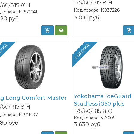
175/60/R15 81H
5/60/R15 81H
Код товара:
15937228
 товара:
15850641
3 010
руб.
420
руб.
ТУКА
1 ШТУКА
Yokohama IceGuard
ng Long Comfort Master
Studless iG50 plus
5/60/R15 81H
175/60/R15 81Q
 товара:
15801507
Код товара:
357605
680
руб.
3 630
руб.