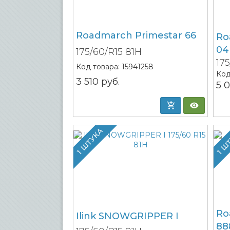
Roadmarch Primestar 66
Ro
04
175/60/R15 81H
17
Код товара:
15941258
Код
3 510
руб.
5 
1 ШТУКА
1 Ш
Ro
Ilink SNOWGRIPPER I
88