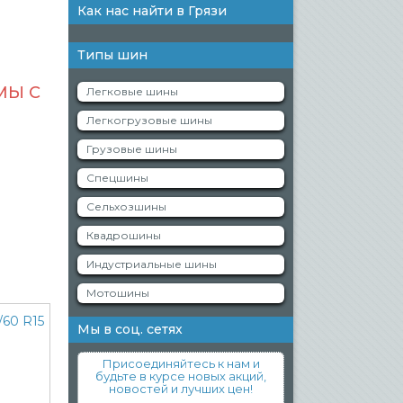
Как нас найти в Грязи
Типы шин
МЫ С
Легковые шины
Легкогрузовые шины
Грузовые шины
Спецшины
Сельхозшины
Квадрошины
Индустриальные шины
Мотошины
Мы в соц. сетях
Присоединяйтесь к нам и
будьте в курсе новых акций,
новостей и лучших цен!