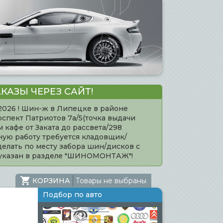
КАЗЫ ЧЕРЕЗ САЙТ!
.2026 ! Шин-ж в Липецке в районе
оспект Патриотов 7а/5(точка выдачи
кафе от Заката до рассвета/298
нную работу требуется кладовщик/
елать по месту забора шин/дисков с
 указан в разделе "ШИНОМОНТАЖ"!
КОРЗИНА
Товары не выбраны
Подбор по авто