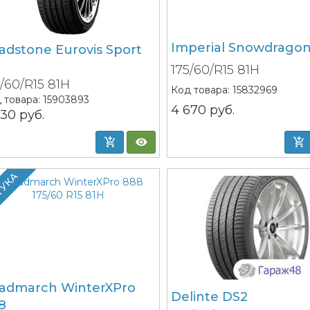
Imperial Snowdrago
adstone Eurovis Sport
175/60/R15 81H
5/60/R15 81H
Код товара:
15832969
 товара:
15903893
4 670
руб.
030
руб.
ТУКА
admarch WinterXPro
Delinte DS2
8