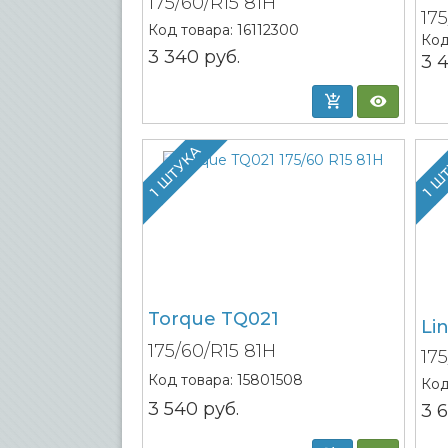
175/60/R15 81H
17
Код товара:
16112300
Код
3 340
руб.
3 
1 ШТУКА
1 Ш
Torque TQ021
Li
175/60/R15 81H
17
Код товара:
15801508
Код
3 540
руб.
3 