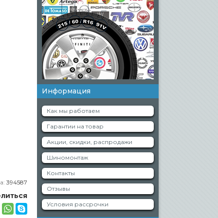
Информация
Как мы работаем
Гарантии на товар
Акции, скидки, распродажи
Шиномонтаж
Контакты
а:
394587
Отзывы
литься
Условия рассрочки