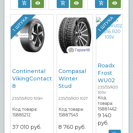
1 ШТУКА
1 ШТУКА
Roadx
Continental
Compasal
Frost
VikingContact
Winter
WU02
8
Stud
235/55/R20
105V
Код
235/55/R20 105H
235/55/R20 102T
товара:
15881462
Код товара:
Код товара:
15885212
15887543
9 140
руб.
37 010
руб.
8 760
руб.