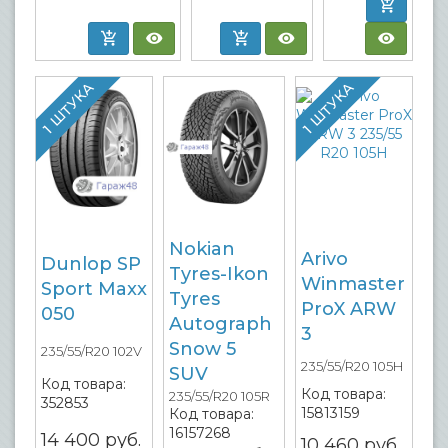
1 ШТУКА
1 ШТУКА
Nokian
Arivo
Dunlop SP
Tyres-Ikon
Winmaster
Sport Maxx
Tyres
ProX ARW
050
Autograph
3
Snow 5
235/55/R20 102V
235/55/R20 105H
SUV
Код товара:
Код товара:
235/55/R20 105R
352853
15813159
Код товара:
16157268
14 400
руб.
10 460
руб.