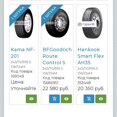
1 ШТУКА
1 ШТУКА
Kama NF-
BFGoodrich
Hankook
201
Route
Smart Flex
245/70/R19.5
Control S
AH35
136/134M
245/70/R19.5
245/70/R19.5
Код товара:
136/134M
136/134M
169049
Код товара:
Код товара:
Цена:
15686951
353448
Уточняйте
22 580
руб.
20 350
руб.