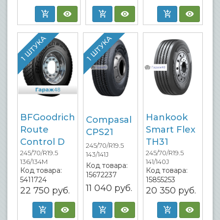
1 ШТУКА
1 ШТУКА
BFGoodrich
Hankook
Compasal
Route
Smart Flex
CPS21
Control D
TH31
245/70/R19.5
245/70/R19.5
245/70/R19.5
143/141J
136/134M
141/140J
Код товара:
Код товара:
Код товара:
15672237
5411724
15855253
11 040
руб.
22 750
руб.
20 350
руб.