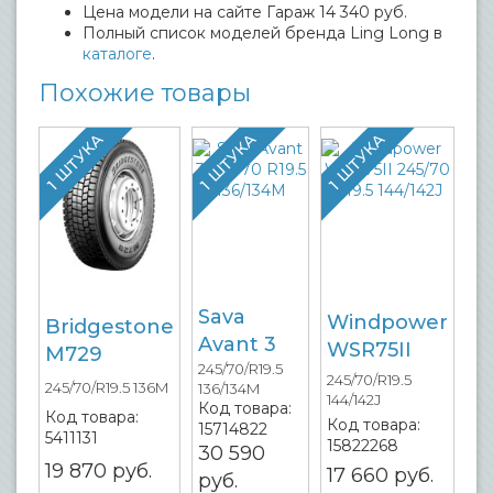
Цена модели на сайте Гараж 14 340 руб.
Полный список моделей бренда Ling Long в
каталоге
.
Похожие товары
1 ШТУКА
1 ШТУКА
1 ШТУКА
Sava
Windpower
Bridgestone
Avant 3
WSR75II
M729
245/70/R19.5
245/70/R19.5
245/70/R19.5 136M
136/134M
144/142J
Код товара:
Код товара:
Код товара:
15714822
5411131
15822268
30 590
19 870
руб.
17 660
руб.
руб.