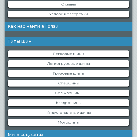
Отзывы
Условия рассрочки
Как нас найти в Грязи
Типы шин
Легковые шины
Легкогрузовые шины
Грузовые шины
Спецшины
Сельхозшины
Квадрошины
Индустриальные шины
Мотошины
Мы в соц. сетях