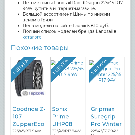
Летние шины Landsail RapidDragon 225/45 R17
94W купить в интернет-магазине.
Большой ассортимент Шины по низким
ценам в Грязи.
Цена модели на сайте Гараж 5 810 руб.
Полный список моделей бренда Landsail в
каталоге
.
Похожие товары
1 ШТУКА
1 ШТУКА
1 ШТУКА
Goodride Z-
Sonix
Gripmax
107
Prime
Suregrip
ZupperEco
UHP08
Pro Winter
225/45/R17 94W
225/45/R17 94W
225/45/R17 94V