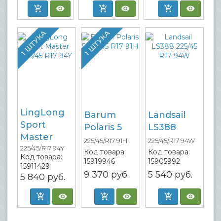
1 ШТУКА
1 ШТУКА
LingLong
Barum
Landsail
Sport
Polaris 5
LS388
Master
225/45/R17 91H
225/45/R17 94W
225/45/R17 94Y
Код товара:
Код товара:
Код товара:
15919946
15905992
15911429
9 370
руб.
5 540
руб.
5 840
руб.