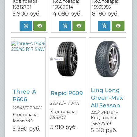
Код товара:
Код товара:
Код товара:
15812701
15860014
15935956
5 900
руб.
4 090
руб.
8 180
руб.
Ling Long
Three-A
Rapid P609
Green-Max
P606
225/45/R17 94W
All Season
225/45/R17 94W
Код товара:
225/45/R17 94V
Код товара:
395207
Код товара:
15858794
15872749
5 910
руб.
5 390
руб.
5 310
руб.