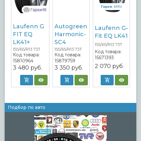
Laufenn G
Autogreen
Laufenn G-
FIT EQ
Harmonic-
Fit EQ LK41
LK41+
SC4
155/65/R13 73T
155/65/R13 73T
155/65/R13 73T
Код товара:
Код товара:
Код товара:
15671393
15810964
15879759
2 070
руб.
3 480
руб.
3 350
руб.
Подбор по авто