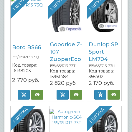
1 ШТУКА
1 ШТУКА
1 ШТУКА
Goodride Z-
Dunlop SP
Boto BS66
107
Sport
155/65/R13 73Q
ZupperEco
LM704
Код товара:
155/65/R13 73T
155/65/R13 73H
16138203
Код товара:
Код товара:
15961484
356402
2 770
руб.
2 820
руб.
2 170
руб.
1 ШТУКА
1 ШТУКА