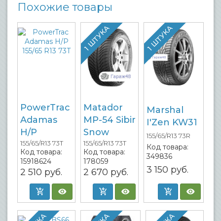
Похожие товары
1 ШТУКА
1 ШТУКА
PowerTrac
Matador
Marshal
Adamas
MP-54 Sibir
I'Zen KW31
H/P
Snow
155/65/R13 73R
155/65/R13 73T
155/65/R13 73T
Код товара:
Код товара:
Код товара:
349836
15918624
178059
3 150
руб.
2 510
руб.
2 670
руб.