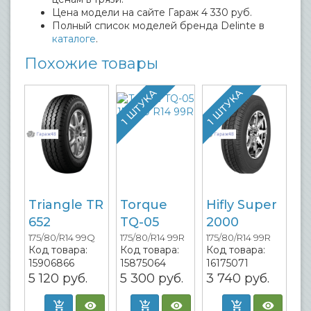
Цена модели на сайте Гараж 4 330 руб.
Полный список моделей бренда Delinte в
каталоге
.
Похожие товары
1 ШТУКА
1 ШТУКА
Triangle TR
Torque
Hifly Super
652
TQ-05
2000
175/80/R14 99Q
175/80/R14 99R
175/80/R14 99R
Код товара:
Код товара:
Код товара:
15906866
15875064
16175071
5 120
руб.
5 300
руб.
3 740
руб.