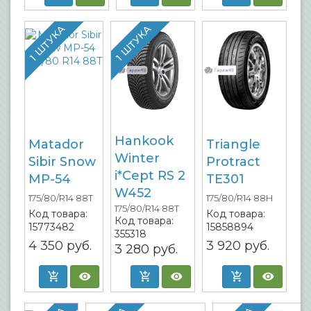
1 ШТУКА
1 ШТУКА
Hankook
Matador
Triangle
Winter
Sibir Snow
Protract
i*Cept RS 2
MP-54
TE301
W452
175/80/R14 88T
175/80/R14 88H
175/80/R14 88T
Код товара:
Код товара:
Код товара:
15773482
15858894
355318
4 350
руб.
3 920
руб.
3 280
руб.