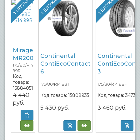
1 ШТУКА
1 ШТУКА
1 ШТУКА
Mirage
Continental
Continental
MR200
ContiEcoContact
ContiEcoCont
175/80/R14
6
3
99R
Код
товара:
175/80/R14 88T
175/80/R14 88H
15884051
4 440
Код товара:
15808935
Код товара:
34737
руб.
5 430
руб.
3 460
руб.