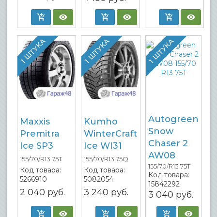
1 ШТУКА
1 ШТУКА
1 ШТУКА
Autogreen
Maxxis
Kumho
Snow
Premitra
WinterCraft
Chaser 2
Ice SP3
Ice WI31
AW08
155/70/R13 75T
155/70/R13 75Q
155/70/R13 75T
Код товара:
Код товара:
Код товара:
5266910
5082054
15842292
2 040
руб.
3 240
руб.
3 040
руб.