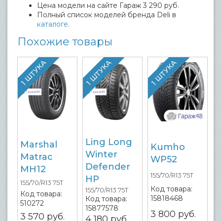
Цена модели на сайте Гараж 3 290 руб.
Полный список моделей бренда Deli в
каталоге
.
Похожие товары
1 ШТУКА
1 ШТУКА
1 ШТУКА
Ling Long
Marshal
Kumho
Winter
Matrac
WP52
Defender
MH12
155/70/R13 75T
HP
155/70/R13 75T
Код товара:
155/70/R13 75T
Код товара:
15818468
Код товара:
510272
15877578
3 800
руб.
3 570
руб.
4 180
руб.