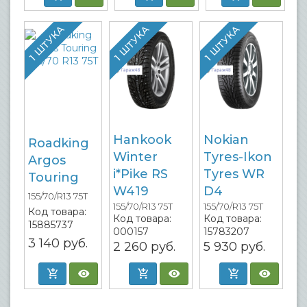
1 ШТУКА
1 ШТУКА
1 ШТУКА
Hankook
Nokian
Roadking
Winter
Tyres-Ikon
Argos
i*Pike RS
Tyres WR
Touring
W419
D4
155/70/R13 75T
155/70/R13 75T
155/70/R13 75T
Код товара:
Код товара:
Код товара:
15885737
000157
15783207
3 140
руб.
2 260
руб.
5 930
руб.